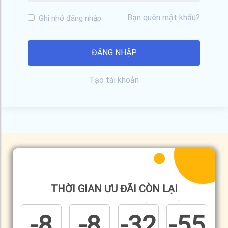
Bạn quên mật khẩu?
Ghi nhớ đăng nhập
Tạo tài khoản
THỜI GIAN ƯU ĐÃI CÒN LẠI
-8
-8
-32
-55