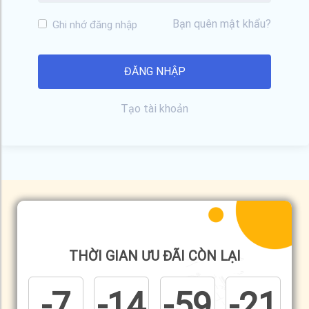
Bạn quên mật khẩu?
Ghi nhớ đăng nhập
Tạo tài khoản
THỜI GIAN ƯU ĐÃI CÒN LẠI
-7
-14
-59
-21