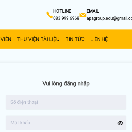
HOTLINE
EMAIL
083 999 6968
apagroup.edu@gmail.
 VIÊN
THƯ VIỆN TÀI LIỆU
TIN TỨC
LIÊN HỆ
Vui lòng đăng nhập