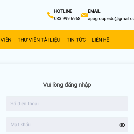
HOTLINE
EMAIL
083 999 6968
apagroup.edu@gmail.
 VIÊN
THƯ VIỆN TÀI LIỆU
TIN TỨC
LIÊN HỆ
Vui lòng đăng nhập