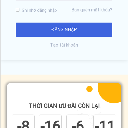
Bạn quên mật khẩu?
Ghi nhớ đăng nhập
Tạo tài khoản
THỜI GIAN ƯU ĐÃI CÒN LẠI
-8
-16
-6
-11