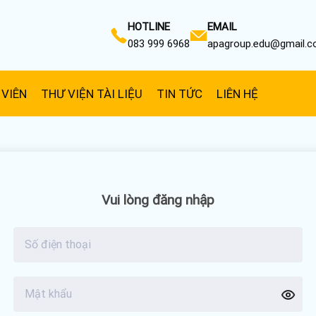
HOTLINE
EMAIL
083 999 6968
apagroup.edu@gmail.
 VIÊN
THƯ VIỆN TÀI LIỆU
TIN TỨC
LIÊN HỆ
Vui lòng đăng nhập