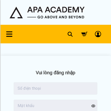
Skip
to
content
Vui lòng đăng nhập