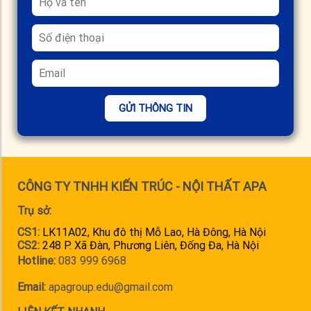
GỬI THÔNG TIN
CÔNG TY TNHH KIẾN TRÚC - NỘI THẤT APA
Trụ sở:
CS1:
LK11A02, Khu đô thị Mỗ Lao, Hà Đông, Hà Nội
CS2:
248 P. Xã Đàn, Phương Liên, Đống Đa, Hà Nội
Hotline:
083 999 6968
Email:
apagroup.edu@gmail.com