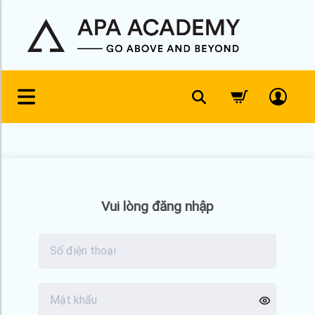
Skip
to
content
Vui lòng đăng nhập