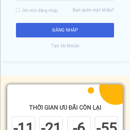
Bạn quên mật khẩu?
Ghi nhớ đăng nhập
Tạo tài khoản
THỜI GIAN ƯU ĐÃI CÒN LẠI
-11
-21
-6
-56