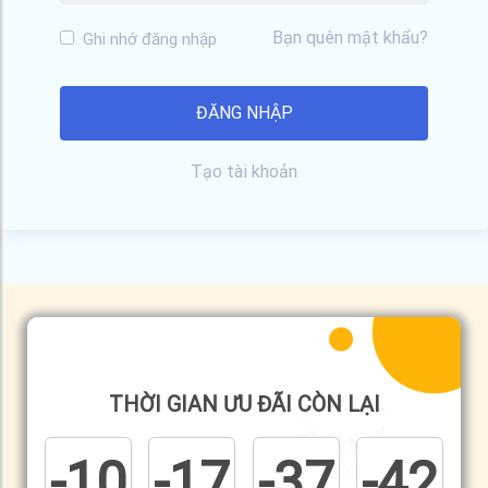
Bạn quên mật khẩu?
Ghi nhớ đăng nhập
Tạo tài khoản
THỜI GIAN ƯU ĐÃI CÒN LẠI
-10
-17
-37
-42