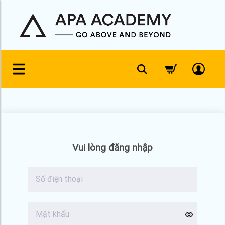
Skip
to
content
Vui lòng đăng nhập