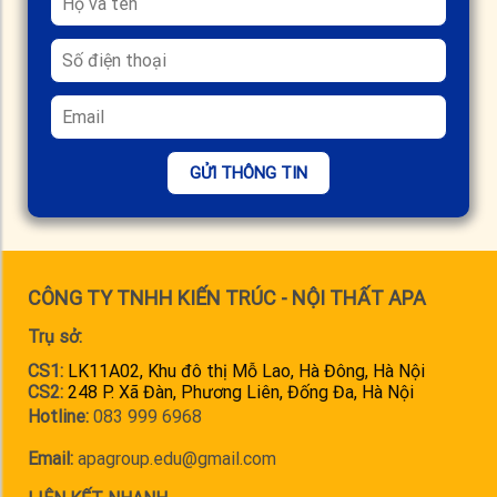
GỬI THÔNG TIN
CÔNG TY TNHH KIẾN TRÚC - NỘI THẤT APA
Trụ sở:
CS1:
LK11A02, Khu đô thị Mỗ Lao, Hà Đông, Hà Nội
CS2:
248 P. Xã Đàn, Phương Liên, Đống Đa, Hà Nội
Hotline:
083 999 6968
Email:
apagroup.edu@gmail.com