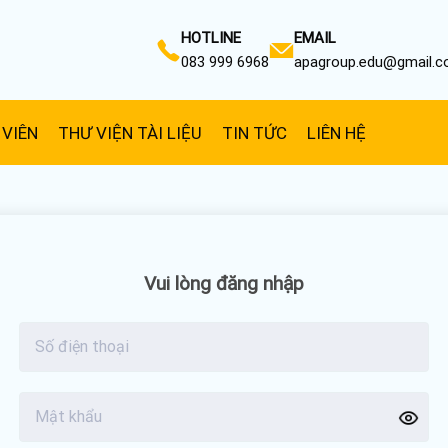
HOTLINE
EMAIL
083 999 6968
apagroup.edu@gmail.
 VIÊN
THƯ VIỆN TÀI LIỆU
TIN TỨC
LIÊN HỆ
Vui lòng đăng nhập