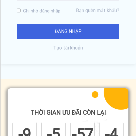
Bạn quên mật khẩu?
Ghi nhớ đăng nhập
Tạo tài khoản
THỜI GIAN ƯU ĐÃI CÒN LẠI
-9
-5
-57
-4