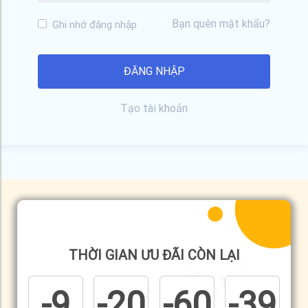
Bạn quên mật khẩu?
Ghi nhớ đăng nhập
Tạo tài khoản
THỜI GIAN ƯU ĐÃI CÒN LẠI
-9
-20
-60
-40