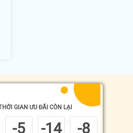
THỜI GIAN ƯU ĐÃI CÒN LẠI
-5
-14
-8