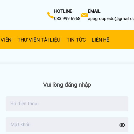
HOTLINE
EMAIL
083 999 6968
apagroup.edu@gmail.
 VIÊN
THƯ VIỆN TÀI LIỆU
TIN TỨC
LIÊN HỆ
Vui lòng đăng nhập