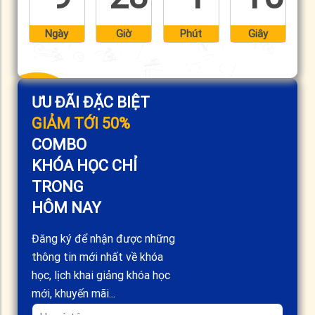
Ngày
Giờ
Phút
Giây
ƯU ĐÃI ĐẶC BIỆT
GIẢM TỚI 50%
COMBO
KHÓA HỌC CHỈ
TRONG
HÔM NAY
Đăng ký để nhận được những
thông tin mới nhất về khóa
học, lịch khai giảng khóa học
mới, khuyến mãi...