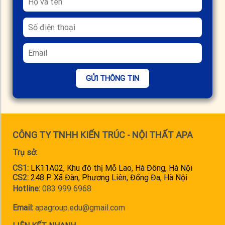
GỬI THÔNG TIN
CÔNG TY TNHH KIẾN TRÚC - NỘI THẤT APA
Trụ sở:
CS1:
LK11A02, Khu đô thị Mỗ Lao, Hà Đông, Hà Nội
CS2:
248 P. Xã Đàn, Phương Liên, Đống Đa, Hà Nội
Hotline:
083 999 6968
Email:
apagroup.edu@gmail.com