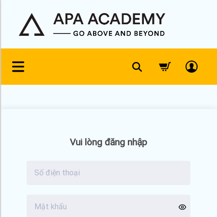
Skip
to
content
Vui lòng đăng nhập