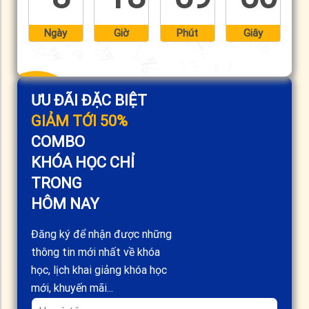
Ngày
Giờ
Phút
Giây
ƯU ĐÃI ĐẶC BIỆT
GIẢM TỚI 50%
COMBO
KHÓA HỌC CHỈ
TRONG
HÔM NAY
Đăng ký để nhận được những
thông tin mới nhất về khóa
học, lịch khai giảng khóa học
mới, khuyến mãi...