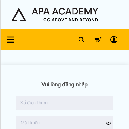
Skip
to
content
Vui lòng đăng nhập