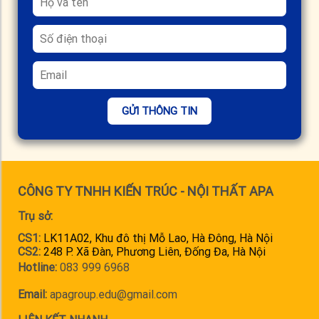
GỬI THÔNG TIN
CÔNG TY TNHH KIẾN TRÚC - NỘI THẤT APA
Trụ sở:
CS1:
LK11A02, Khu đô thị Mỗ Lao, Hà Đông, Hà Nội
CS2:
248 P. Xã Đàn, Phương Liên, Đống Đa, Hà Nội
Hotline:
083 999 6968
Email:
apagroup.edu@gmail.com