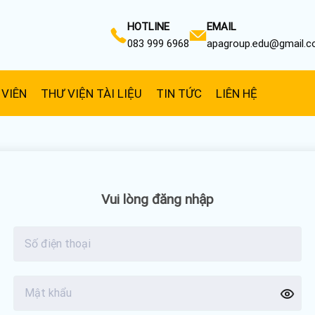
HOTLINE
EMAIL
083 999 6968
apagroup.edu@gmail.
 VIÊN
THƯ VIỆN TÀI LIỆU
TIN TỨC
LIÊN HỆ
Vui lòng đăng nhập