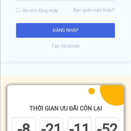
Bạn quên mật khẩu?
Ghi nhớ đăng nhập
Tạo tài khoản
THỜI GIAN ƯU ĐÃI CÒN LẠI
-8
-21
-11
-52