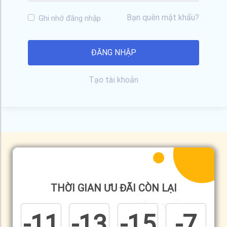
Bạn quên mật khẩu?
Ghi nhớ đăng nhập
Tạo tài khoản
THỜI GIAN ƯU ĐÃI CÒN LẠI
-11
-13
-15
-7